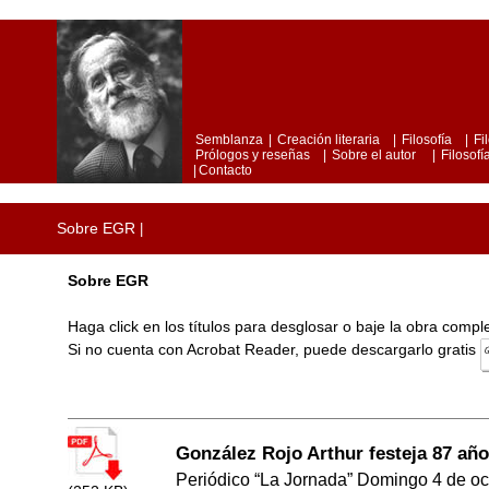
Semblanza
|
Creación literaria
|
Filosofía
|
Fi
Prólogos y reseñas
|
Sobre el autor
|
Filosofía
|
Contacto
Sobre EGR
|
Sobre EGR
Haga click en los títulos para desglosar o baje la obra comp
Si no cuenta con Acrobat Reader, puede descargarlo gratis
González Rojo Arthur festeja 87 año
Periódico “La Jornada” Domingo 4 de oc