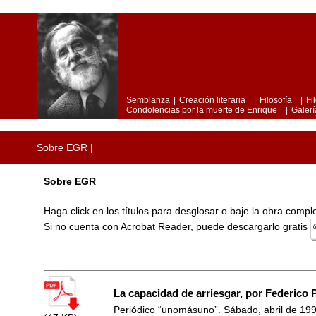
Semblanza
|
Creación literaria
|
Filosofía
|
Fi
Condolencias por la muerte de Enrique
|
Galerí
Sobre EGR
|
Sobre EGR
Haga click en los títulos para desglosar o baje la obra comp
Si no cuenta con Acrobat Reader, puede descargarlo gratis
La capacidad de arriesgar, por Federico 
Periódico “unomásuno”. Sábado, abril de 199