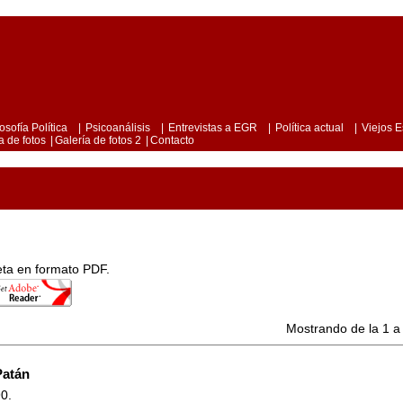
losofía Política
|
Psicoanálisis
|
Entrevistas a EGR
|
Política actual
|
Viejos E
a de fotos
|
Galería de fotos 2
|
Contacto
leta en formato PDF.
Mostrando de la 1 a 
Patán
0.