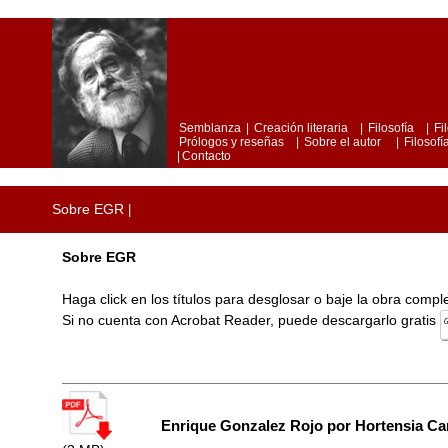
Semblanza
|
Creación literaria
|
Filosofía
|
Fi
Prólogos y reseñas
|
Sobre el autor
|
Filosofía
|
Contacto
Sobre EGR
|
Sobre EGR
Haga click en los títulos para desglosar o baje la obra comp
Si no cuenta con Acrobat Reader, puede descargarlo gratis
Enrique Gonzalez Rojo por Hortensia Ca