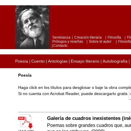
Semblanza
|
Creación literaria
|
Filosofía
|
Fi
Prólogos y reseñas
|
Sobre el autor
|
Filosofía
|
Contacto
Poesía
Cuento
Antologías
Ensayo literario
Autobiografía
|
|
|
|
|
Poesía
Haga click en los títulos para desglosar o baje la obra comp
Si no cuenta con Acrobat Reader, puede descargarlo gratis
Galería de cuadros inexistentes (iné
Poemas sobre grandes cuadros que, aunq