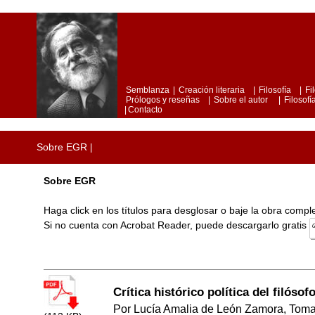
Semblanza
|
Creación literaria
|
Filosofía
|
Fi
Prólogos y reseñas
|
Sobre el autor
|
Filosofía
|
Contacto
Sobre EGR
|
Sobre EGR
Haga click en los títulos para desglosar o baje la obra comp
Si no cuenta con Acrobat Reader, puede descargarlo gratis
Crítica histórico política del filó
Por Lucía Amalia de León Zamora, Tom