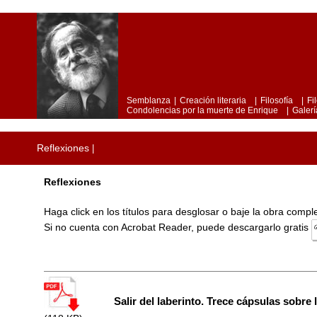
Semblanza
|
Creación literaria
|
Filosofía
|
Fi
Condolencias por la muerte de Enrique
|
Galerí
Reflexiones
|
Reflexiones
Haga click en los títulos para desglosar o baje la obra comp
Si no cuenta con Acrobat Reader, puede descargarlo gratis
Salir del laberinto. Trece cápsulas sobre l