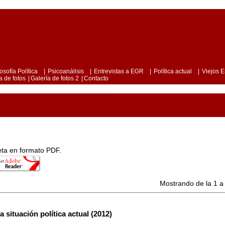
losofía Política
|
Psicoanálisis
|
Entrevistas a EGR
|
Política actual
|
Viejos E
a de fotos
|
Galería de fotos 2
|
Contacto
leta en formato PDF.
Mostrando de la 1 a 
a situación política actual (2012)