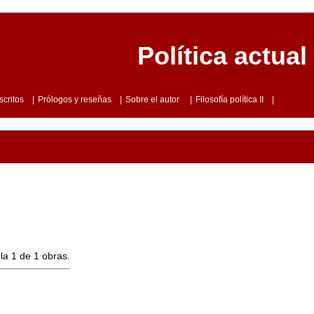
Política actual
scritos
|
Prólogos y reseñas
|
Sobre el autor
|
Filosofía política II
|
la 1 de 1 obras.