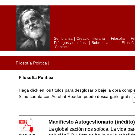
Semblanza
|
Creación literaria
|
Filosofía
|
Fi
Prólogos y reseñas
|
Sobre el autor
|
Filosofía
|
Contacto
Filosofía Política
|
Filosofía Política
Haga click en los títulos para desglosar o baje la obra comp
Si no cuenta con Acrobat Reader, puede descargarlo gratis
Manifiesto Autogestionario (inédito)
La globalización nos sofoca. La vida par